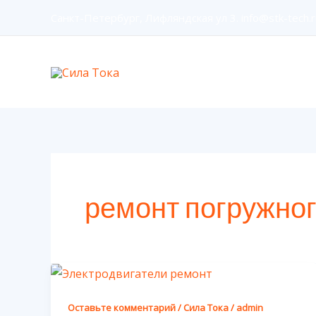
Перейти
Санкт-Петербург, Лифляндская ул 3. info@stk-tech.r
к
содержимому
ремонт погружног
Оставьте комментарий
/
Сила Тока
/
admin