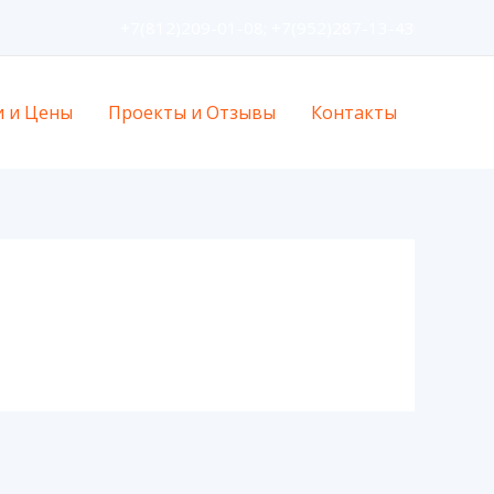
+7(812)209-01-08; +7(952)287-13-43
и и Цены
Проекты и Отзывы
Контакты